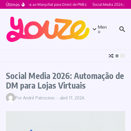
Ir para o conteúdo
Últimas
Alternativa ao Manychat para Direct de PMEs
Social Media 2026 para 
Men
u
Social Media 2026: Automação de
DM para Lojas Virtuais
Por
André Patrocinio
abril 17, 2026