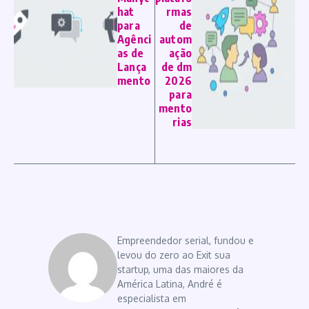
hat
rmas
para
de
Agênci
autom
as de
ação
Lança
de dm
mento
2026
para
mento
rias
Empreendedor serial, fundou e
levou do zero ao Exit sua
startup, uma das maiores da
América Latina, André é
especialista em