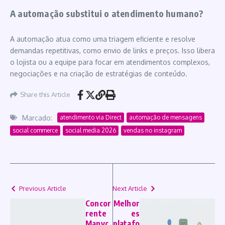
A automação substitui o atendimento humano?
A automação atua como uma triagem eficiente e resolve
demandas repetitivas, como envio de links e preços. Isso libera
o lojista ou a equipe para focar em atendimentos complexos,
negociações e na criação de estratégias de conteúdo.
Share this Article
Marcado:
atendimento via Direct
automação de mensagens
social commerce
social media 2026
vendas no instagram
Previous Article
Next Article
Concor
Melhor
rente
es
Manyc
platafo