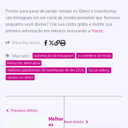
Pronto para parar de perder vendas no Direct e transformar
seu Instagram em um canal de receita previsível que funciona
enquanto você dorme? Crie sua conta grátis e monte sua
primeira automação em minutos acessando a
Youze
.
Share this Article
Marcado:
automação de instagram
e-commerce de moda
Manychat alternativa
melhores plataformas de automação de dm 2026
Social selling.
vendas no direct
Previous Article
Melhor
Next Article
es