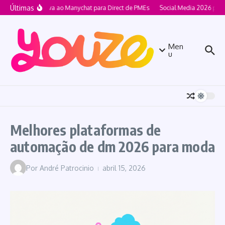
Ir para o conteúdo
Últimas
Alternativa ao Manychat para Direct de PMEs
Social Media 2026 para 
Men
u
Melhores plataformas de
automação de dm 2026 para moda
Por
André Patrocinio
abril 15, 2026