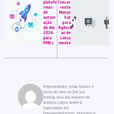
platafo
Concor
rmas
rente
de
Manyc
autom
hat
ação
para
de dm
Agênci
2026
as de
para
Lança
PMEs
mento
Empreendedor serial, fundou e
levou do zero ao Exit sua
startup, uma das maiores da
América Latina, André é
especialista em
Empreendedorismo, Inteligência