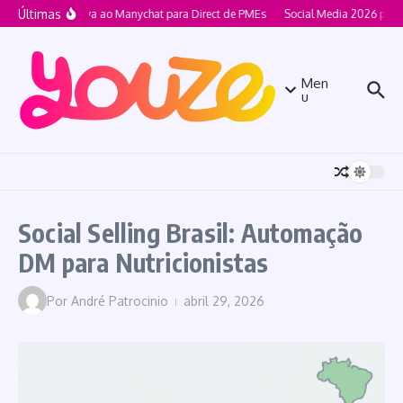
Ir para o conteúdo
Últimas
Alternativa ao Manychat para Direct de PMEs
Social Media 2026 para 
Men
u
Social Selling Brasil: Automação
DM para Nutricionistas
Por
André Patrocinio
abril 29, 2026