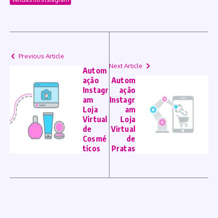
Previous Article
Next Article
Autom
ação
Autom
Instagr
ação
am
Instagr
Loja
am
Virtual
Loja
de
Virtual
Cosmé
de
ticos
Pratas