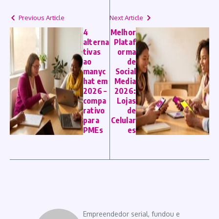
Previous Article
Next Article
4
Melhor
alterna
Plataf
tivas
orma
ao
de
manyc
Social
hat em
Media
2026 –
2026:
compa
Lojas
rativo
de
para
Celular
PMEs
es
Empreendedor serial, fundou e