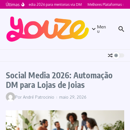
Ir para o conteúdo
Últimas
Social Media 2026 para mentorias via DM
Melhores Plataformas de 
Men
u
Social Media 2026: Automação
DM para Lojas de Joias
Por
André Patrocinio
maio 29, 2026