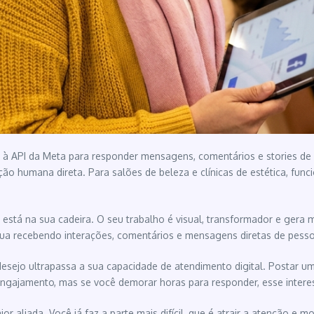
 à API da Meta para responder mensagens, comentários e stories de
 humana direta. Para salões de beleza e clínicas de estética, funci
 está na sua cadeira. O seu trabalho é visual, transformador e gera 
nua recebendo interações, comentários e mensagens diretas de pesso
sejo ultrapassa a sua capacidade de atendimento digital. Postar um
engajamento, mas se você demorar horas para responder, esse interes
 aliada. Você já faz a parte mais difícil, que é atrair a atenção e 