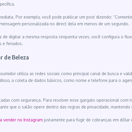
ecífica.
imediata. Por exemplo, você pode publicar um post dizendo: “Comen
a mensagem personalizada no direct dela em menos de um segundo.
z de digitar a mesma resposta cinquenta vezes, você configura o flux
 e feriados.
r de Beleza
umidor utiliza as redes sociais como principal canal de busca e valida
 disso, a coleta de dados básicos, como nome e telefone para o agen
atadas com segurança. Para resolver esse gargalo operacional com t
arante que o salão opere dentro das regras de privacidade, mantendo o
ra vender no Instagram
justamente para fugir de cobranças em dólar 