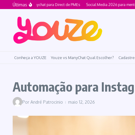
Ir para o conteúdo
Últimas
ernativa ao Manychat para Direct de PMEs
Social Media 2026 para mentorias v
Conheça a YOUZE
Youze vs ManyChat Qual Escolher?
Cadastre
Automação para Instag
Por
André Patrocinio
maio 12, 2026