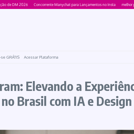
e DM 2026
Concorrente Manychat para Lançamentos no Insta
melhor plataf
-se GRÁTIS
Acessar Plataforma
am: Elevando a Experiênci
 no Brasil com IA e Design