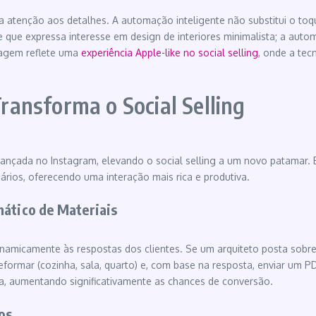
 e a atenção aos detalhes. A automação inteligente não substitui o 
e que expressa interesse em design de interiores minimalista; a au
dagem reflete uma
experiência Apple-like no social selling
, onde a tec
Transforma o Social Selling
o avançada no Instagram, elevando o social selling a um novo patama
os, oferecendo uma interação mais rica e produtiva.
mático de Materiais
 dinamicamente às respostas dos clientes. Se um arquiteto posta sob
formar (cozinha, sala, quarto) e, com base na resposta, enviar um P
a, aumentando significativamente as chances de conversão.
os