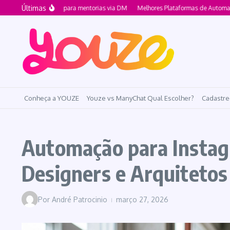
Ir para o conteúdo
Últimas
ial Media 2026 para mentorias via DM
Melhores Plataformas de Automação d
Conheça a YOUZE
Youze vs ManyChat Qual Escolher?
Cadastre
Automação para Instagr
Designers e Arquitetos
Por
André Patrocinio
março 27, 2026