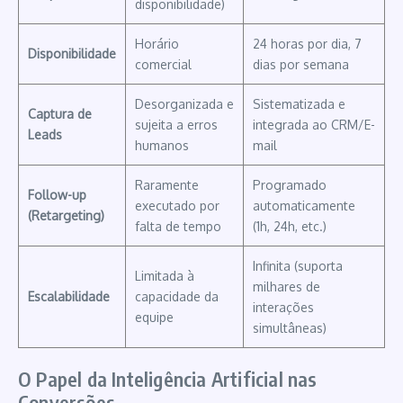
disponibilidade)
Horário
24 horas por dia, 7
Disponibilidade
comercial
dias por semana
Desorganizada e
Sistematizada e
Captura de
sujeita a erros
integrada ao CRM/E-
Leads
humanos
mail
Raramente
Programado
Follow-up
executado por
automaticamente
(Retargeting)
falta de tempo
(1h, 24h, etc.)
Infinita (suporta
Limitada à
milhares de
Escalabilidade
capacidade da
interações
equipe
simultâneas)
O Papel da Inteligência Artificial nas
Conversões