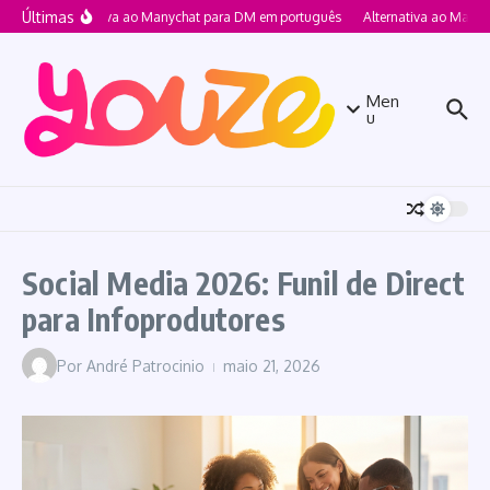
Ir para o conteúdo
Últimas
Alternativa ao Manychat para DM em português
Alternativa ao Manych
Men
u
Social Media 2026: Funil de Direct
para Infoprodutores
Por
André Patrocinio
maio 21, 2026