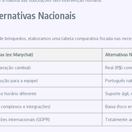
ve a maioria das solicitações sem intervenção humana.
ernativas Nacionais
a de brinquedos, elaboramos uma tabela comparativa focada nas necess
as (ex: Manychat)
Alternativas 
variação cambial)
Real (R$) com 
dução para a equipe)
Português nati
o horário diferente
Suporte ágil,
s complexos e integrações)
Baixa (foco e
es internacionais (GDPR)
Totalmente ad