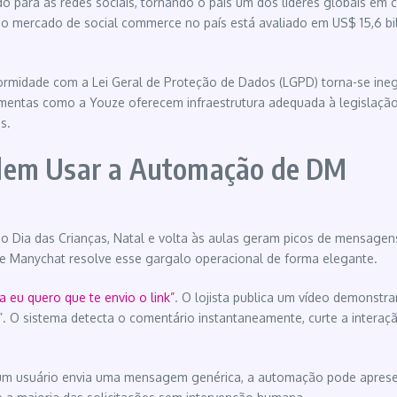
 para as redes sociais, tornando o país um dos líderes globais em
, o mercado de social commerce no país está avaliado em US$ 15,6 b
rmidade com a Lei Geral de Proteção de Dados (LGPD) torna-se inego
ramentas como a Youze oferecem infraestrutura adequada à legislação
s.
odem Usar a Automação de DM
mo o Dia das Crianças, Natal e volta às aulas geram picos de mensag
 Manychat resolve esse gargalo operacional de forma elegante.
 eu quero que te envio o link”
. O lojista publica um vídeo demonst
 O sistema detecta o comentário instantaneamente, curte a intera
 um usuário envia uma mensagem genérica, a automação pode apresen