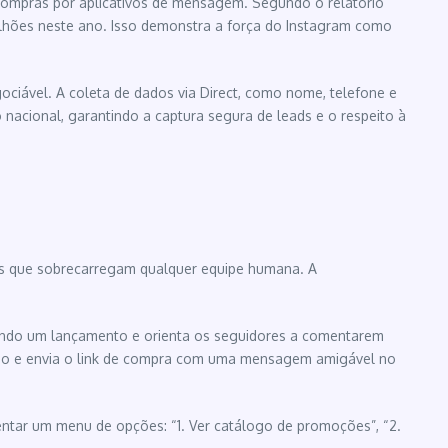
 compras por aplicativos de mensagem. Segundo o relatório
ilhões neste ano. Isso demonstra a força do Instagram como
ciável. A coleta de dados via Direct, como nome, telefone e
 nacional, garantindo a captura segura de leads e o respeito à
ens que sobrecarregam qualquer equipe humana. A
rando um lançamento e orienta os seguidores a comentarem
ção e envia o link de compra com uma mensagem amigável no
tar um menu de opções: “1. Ver catálogo de promoções”, “2.