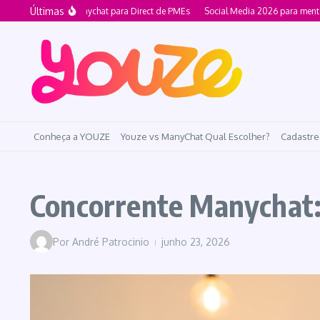
Ir para o conteúdo
Últimas
ernativa ao Manychat para Direct de PMEs
Social Media 2026 para mentorias v
Conheça a YOUZE
Youze vs ManyChat Qual Escolher?
Cadastre
Concorrente Manychat:
Por
André Patrocinio
junho 23, 2026