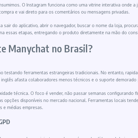
sumimos. O Instagram funciona como uma vitrine interativa onde a j
compra e vai direto para os comentários ou mensagens privadas.
sa sair do aplicativo, abrir o navegador, buscar o nome da loja, procu
na essas etapas, entregando o produto diretamente na mão do consu
e Manychat no Brasil?
stando ferramentas estrangeiras tradicionais. No entanto, rapidam
em inglês afasta colaboradores menos técnicos e o suporte demorado
mplexidade técnica. O foco é vender, não passar semanas configurando
s opções disponíveis no mercado nacional. Ferramentas locais tende
as e médias empresas.
LGPD