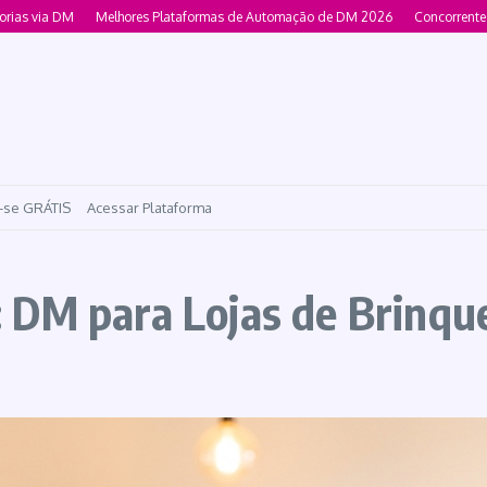
ia DM
Melhores Plataformas de Automação de DM 2026
Concorrente Manych
-se GRÁTIS
Acessar Plataforma
 DM para Lojas de Brinqu