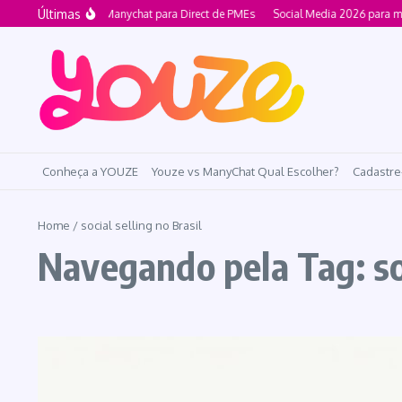
Ir para o conteúdo
Últimas
Alternativa ao Manychat para Direct de PMEs
Social Media 2026 para me
Conheça a YOUZE
Youze vs ManyChat Qual Escolher?
Cadastre
Home
/
social selling no Brasil
Navegando pela Tag: soc