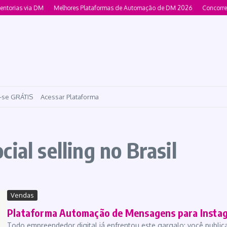
ntorias via DM
Melhores Plataformas de Automação de DM 2026
Concorren
-se GRÁTIS
Acessar Plataforma
ial selling no Brasil
Vendas
Plataforma Automação de Mensagens para Instag
Todo empreendedor digital já enfrentou este gargalo: você publi