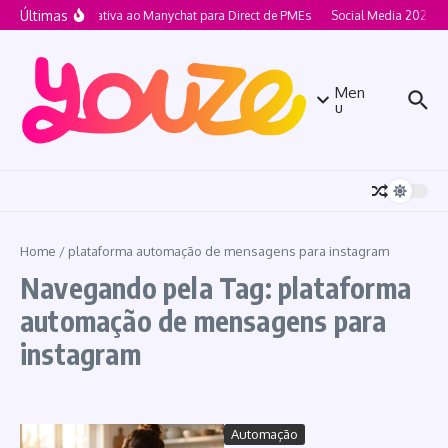
Ir para o conteúdo
Últimas
Alternativa ao Manychat para Direct de PMEs
Social Media 2026 pa
Men
u
Home
/
plataforma automação de mensagens para instagram
Navegando pela Tag: plataforma
automação de mensagens para
instagram
Automação