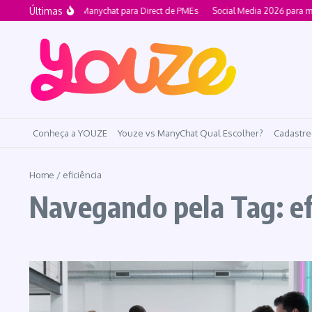
Ir para o conteúdo
Últimas
Alternativa ao Manychat para Direct de PMEs
Social Media 2026 para me
Conheça a YOUZE
Youze vs ManyChat Qual Escolher?
Cadastre
Home
/
eficiência
Navegando pela Tag: ef