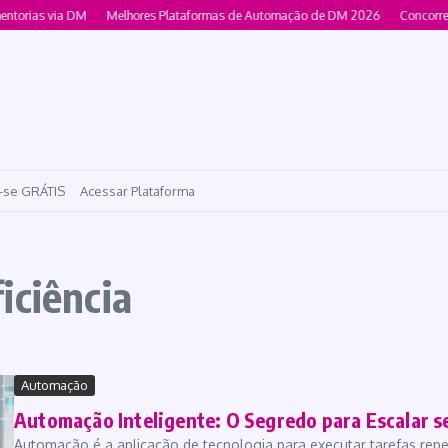
ntorias via DM
Melhores Plataformas de Automação de DM 2026
Concorren
-se GRÁTIS
Acessar Plataforma
iciência
Automação
Automação Inteligente: O Segredo para Escalar s
Automação é a aplicação de tecnologia para executar tarefas re