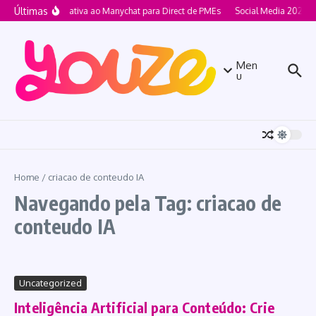
Ir para o conteúdo
Últimas
Alternativa ao Manychat para Direct de PMEs
Social Media 2026 p
Men
u
Home
/
criacao de conteudo IA
Navegando pela Tag: criacao de
conteudo IA
Uncategorized
Inteligência Artificial para Conteúdo: Crie