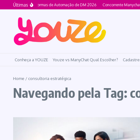
Ir para o conteúdo
Últimas
Melhores Plataformas de Automação de DM 2026
Concorrente Manychat 
Conheça a YOUZE
Youze vs ManyChat Qual Escolher?
Cadastre
Home
/
consultoria estratégica
Navegando pela Tag: co