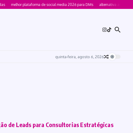
as
melhor plataforma de social media 2026 para DMs
alternativa ao manyc
quinta-feira, agosto 6, 2026
ão de Leads para Consultorias Estratégicas