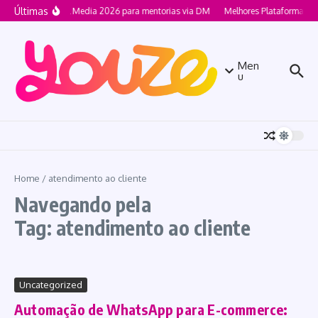
Ir para o conteúdo
Últimas
Social Media 2026 para mentorias via DM
Melhores Plataformas 
Men
u
Home
/
atendimento ao cliente
Navegando pela
Tag: atendimento ao cliente
Uncategorized
Automação de WhatsApp para E-commerce: