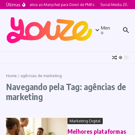
Ir para o conteúdo
Últimas
Alternativa ao Manychat para Direct de PMEs
Social Media 2026 p
Men
u
Home
/
agências de marketing
Navegando pela Tag: agências de
marketing
Marketing Digital
Melhores plataformas